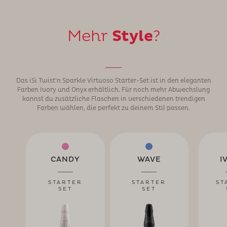
Mehr
Style
?
Das iSi Twist‘n Sparkle Virtuoso Starter-Set ist in den eleganten
Farben Ivory und Onyx erhältlich. Für noch mehr Abwechslung
kannst du zusätzliche Flaschen in verschiedenen trendigen
Farben wählen, die perfekt zu deinem Stil passen.
CANDY
WAVE
I
STARTER
STARTER
ST
SET
SET