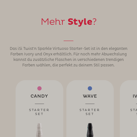
Mehr
Style
?
Das iSi Twist‘n Sparkle Virtuoso Starter-Set ist in den eleganten
Farben Ivory und Onyx erhältlich. Für noch mehr Abwechslung
kannst du zusätzliche Flaschen in verschiedenen trendigen
Farben wählen, die perfekt zu deinem Stil passen.
CANDY
WAVE
I
STARTER
STARTER
ST
SET
SET