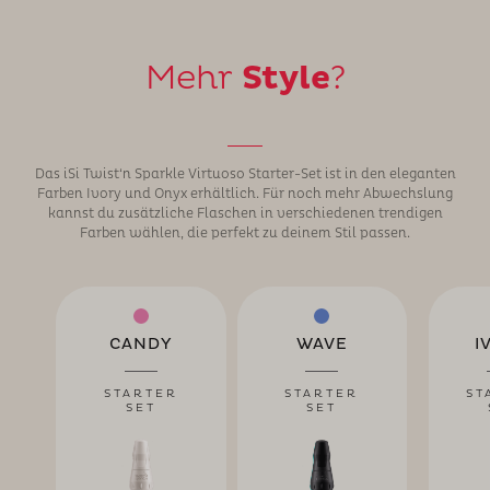
Mehr
Style
?
Das iSi Twist‘n Sparkle Virtuoso Starter-Set ist in den eleganten
Farben Ivory und Onyx erhältlich. Für noch mehr Abwechslung
kannst du zusätzliche Flaschen in verschiedenen trendigen
Farben wählen, die perfekt zu deinem Stil passen.
CANDY
WAVE
I
STARTER
STARTER
ST
SET
SET